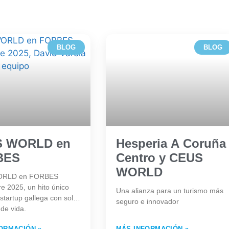
BLOG
BLOG
S WORLD en
Hesperia A Coruña
BES
Centro y CEUS
WORLD
ORLD en FORBES
e 2025, un hito único
Una alianza para un turismo más
startup gallega con solo
seguro e innovador
de vida.
ORMACIÓN »
MÁS INFORMACIÓN »