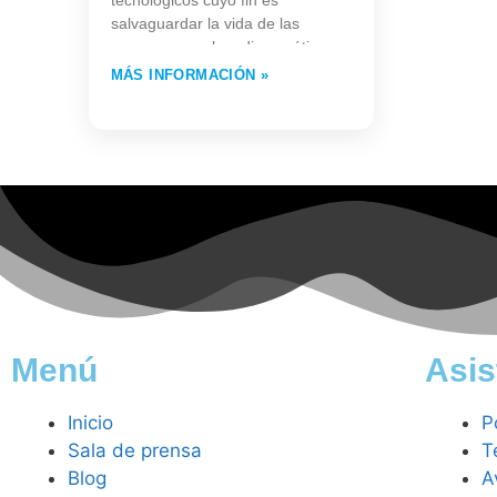
tecnológicos cuyo fin es
salvaguardar la vida de las
personas en el medio acuático.
MÁS INFORMACIÓN »
Menú
Asis
Inicio
P
Sala de prensa
T
Blog
A