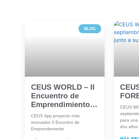
BLOG
CEUS WORLD – II
CEU
Encuentro de
FOR
Emprendimiento
CEUS W
de A Coruña
septiembr
CEUS App proyecto más
para una 
innovador II Encontro de
dos años 
Emprendemento
MÁS INF